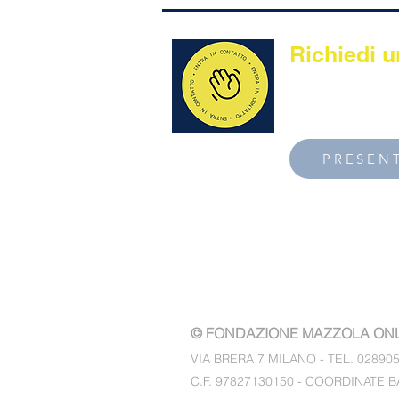
Richiedi u
Sosteniamo tutto
come strumento d
PRESENT
© FONDAZIONE MAZZOLA ON
VIA BRERA 7 MILANO - TEL. 02890
C.F. 97827130150 - COORDINATE B