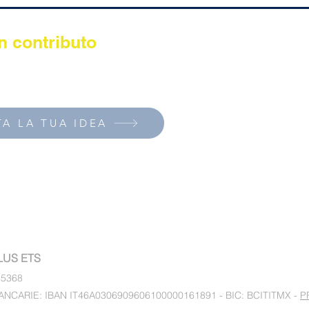
n contributo
 l'anno le idee e le organizzazioni che promuovono lo sport
i inclusione e benessere per persone con fragilità e disabilit
A LA TUA IDEA
LUS ETS
55368
ANCARIE: IBAN IT46A0306909606100000161891 - BIC: BCITITMX -
P