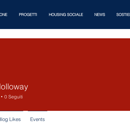
IONE
PROGETTI
HOUSING SOCIALE
NEWS
SOSTIE
olloway
0
Seguiti
Blog Likes
Events