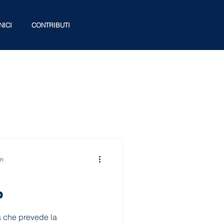
NICI
CONTRIBUTI
in
P
va che prevede la