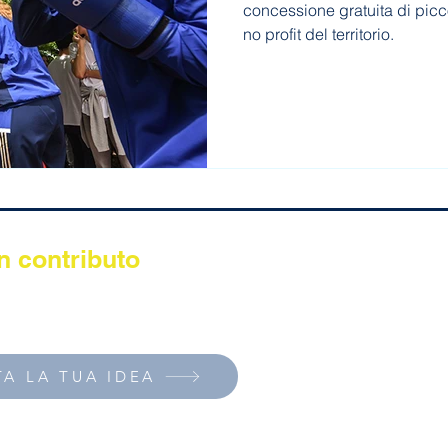
concessione gratuita di picc
no profit del territorio.
n contributo
 l'anno le idee e le organizzazioni che promuovono lo sport
i inclusione e benessere per persone con fragilità e disabilit
A LA TUA IDEA