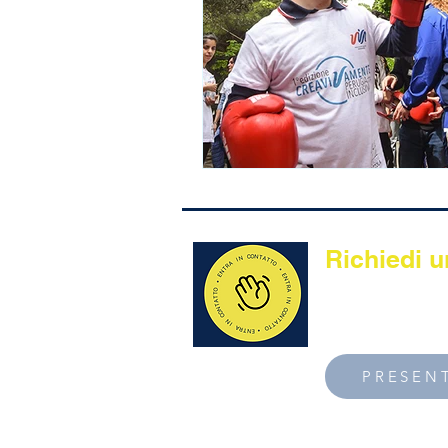
Richiedi u
Sosteniamo tutto
come strumento d
PRESENT