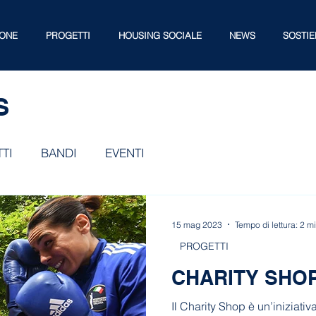
IONE
PROGETTI
HOUSING SOCIALE
NEWS
SOSTIE
S
TI
BANDI
EVENTI
15 mag 2023
Tempo di lettura: 2 m
PROGETTI
CHARITY SHO
Il Charity Shop è un’iniziati