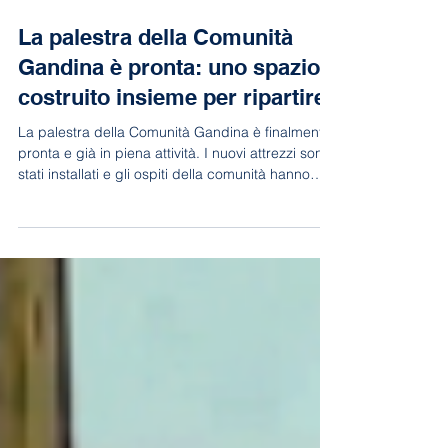
15 lug
Tempo di lettura: 1 min
La palestra della Comunità
Gandina è pronta: uno spazio
costruito insieme per ripartire
La palestra della Comunità Gandina è finalmente
pronta e già in piena attività. I nuovi attrezzi sono
stati installati e gli ospiti della comunità hanno
iniziato a utilizzarli, trasformando questo spazio in
un luogo dedicato al benessere, alla crescita
personale e al recupero.