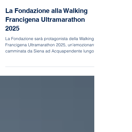
23 giu 2025
Tempo di lettura: 2 min
La Fondazione alla Walking
Francigena Ultramarathon
2025
La Fondazione sarà protagonista della Walking
Francigena Ultramarathon 2025, un’emozionante
camminata da Siena ad Acquapendente lungo
l’antico tracciato della Via Francigena. Insieme a
Lino Cianciotto e ad altri amici cammineremo per
promuovere uno sport accessibile e inclusivo,
valorizzando il territorio, la lentezza e la
condivisione. Un’esperienza unica, aperta a tutti,
da vivere passo dopo passo.