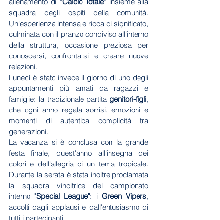
allenamento di 
“Calcio Totale”
 insieme alla 
squadra degli ospiti della comunità. 
Un'esperienza intensa e ricca di significato, 
culminata con il pranzo condiviso all'interno 
della struttura, occasione preziosa per 
conoscersi, confrontarsi e creare nuove 
relazioni.
Lunedì è stato invece il giorno di uno degli 
appuntamenti più amati da ragazzi e 
famiglie: la tradizionale partita 
genitori-figli
, 
che ogni anno regala sorrisi, emozioni e 
momenti di autentica complicità tra 
generazioni.
La vacanza si è conclusa con la grande 
festa finale, quest'anno all'insegna dei 
colori e dell'allegria di un tema tropicale. 
Durante la serata è stata inoltre proclamata 
la squadra vincitrice del campionato 
interno 
"Special League"
: i 
Green Vipers
, 
accolti dagli applausi e dall'entusiasmo di 
tutti i partecipanti.