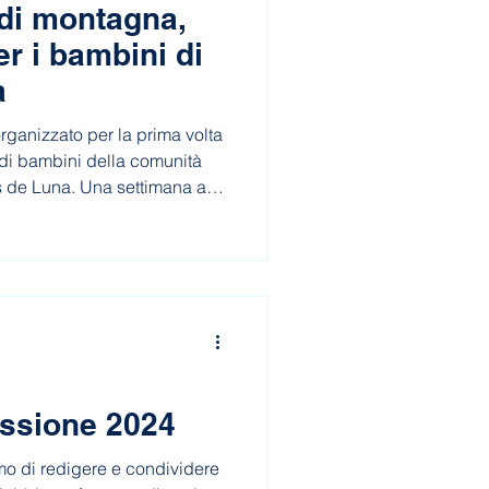
di montagna,
r i bambini di
a
ganizzato per la prima volta
di bambini della comunità
s de Luna. Una settimana a
chi e scoperte indimenticabili,
ma volta, grazie anche alla
Un’esperienza che apre la
issione 2024
mo di redigere e condividere