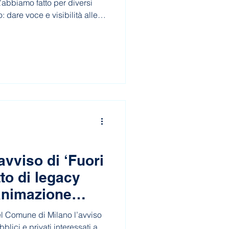
’abbiamo fatto per diversi
: dare voce e visibilità alle
 persone con cui collaboriamo
avviso di ‘Fuori
to di legacy
’animazione
nicipi
del Comune di Milano l’avviso
blici e privati interessati a