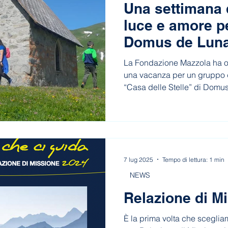
Una settimana 
luce e amore pe
Domus de Lun
La Fondazione Mazzola ha or
una vacanza per un gruppo 
“Casa delle Stelle” di Domu
La Thuile tra escursioni, gio
come la neve vista per la pri
guida alpina Alberto Miele. 
strada a nuovi futuri progetti.
7 lug 2025
Tempo di lettura: 1 min
NEWS
Relazione di M
È la prima volta che sceglia