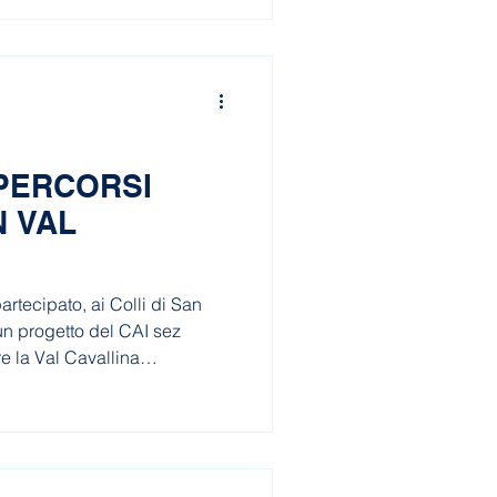
 PERCORSI
N VAL
tecipato, ai Colli di San
un progetto del CAI sez
e la Val Cavallina
acciatura di percorsi
e con disabilità complesse
 grazie a strumenti come le
te di supporto locale.