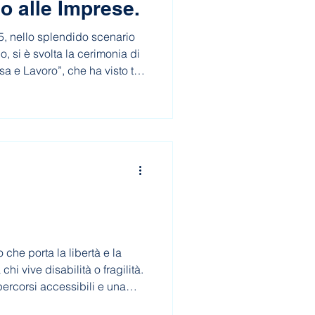
o alle Imprese.
, nello splendido scenario
o, si è svolta la cerimonia di
 e Lavoro”, che ha visto tra
ot engineering, società
e Mazzola.
a
 che porta la libertà e la
hi vive disabilità o fragilità.
 percorsi accessibili e una
formazioni e le prenotazioni,