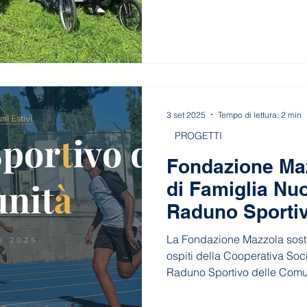
l’iniziativa rende il cicloturi
tutti. Un’esperienza che unis
trasformando ogni uscita in 
autonomia e condivisione.
3 set 2025
Tempo di lettura: 2 min
PROGETTI
Fondazione Maz
di Famiglia Nuo
Raduno Sportiv
Comunità
La Fondazione Mazzola sosti
ospiti della Cooperativa So
Raduno Sportivo delle Comuni
dal 7 al 12 settembre 2025. S
inclusione e benessere per 