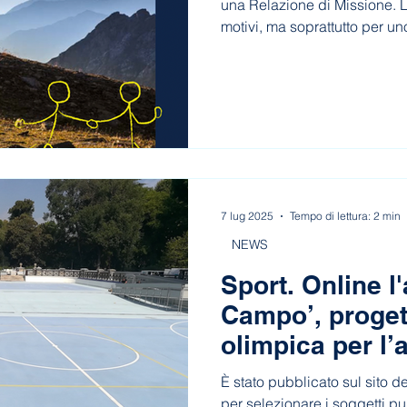
una Relazione di Missione. L
motivi, ma soprattutto per uno
tante associazioni, realtà e
ogni giorno.
7 lug 2025
Tempo di lettura: 2 min
NEWS
Sport. Online l'
Campo’, proget
olimpica per l
sportiva nei mu
È stato pubblicato sul sito 
per selezionare i soggetti pub