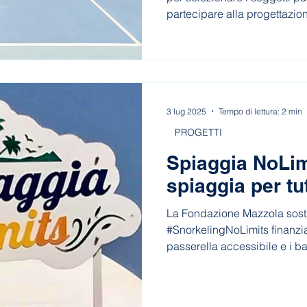
partecipare alla progettazio
attività del progetto ‘Fuori 
promozione dello sport all’a
dell’attività fisica come str
di rigenerazione urbana.
3 lug 2025
Tempo di lettura: 2 min
PROGETTI
Spiaggia NoLim
spiaggia per tut
La Fondazione Mazzola sosti
#SnorkelingNoLimits finanzi
passerella accessibile e i bag
2025 la Spiaggia NoLimits d
offrendo sport e mare senza 
disabilità.