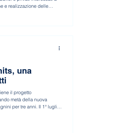
ne e realizzazione delle
Campo’, dedicato alla
perto e al riconoscimento
umento educativo, inclusivo e
its, una
ti
ene il progetto
ando metà della nuova
nini per tre anni. Il 1° luglio
i Capo d’Orlando ha riaperto,
barriere a persone con