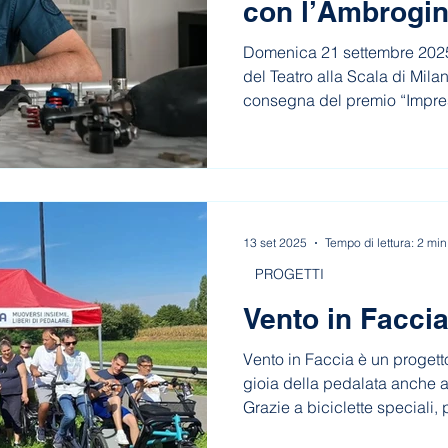
con l’Ambrogin
Domenica 21 settembre 2025
del Teatro alla Scala di Milan
consegna del premio “Impresa
i protagonisti RoadRunnerFo
partecipata dalla Fondazion
13 set 2025
Tempo di lettura: 2 min
PROGETTI
Vento in Facci
Vento in Faccia è un progetto
gioia della pedalata anche a c
Grazie a biciclette speciali,
piattaforma digitale per le in