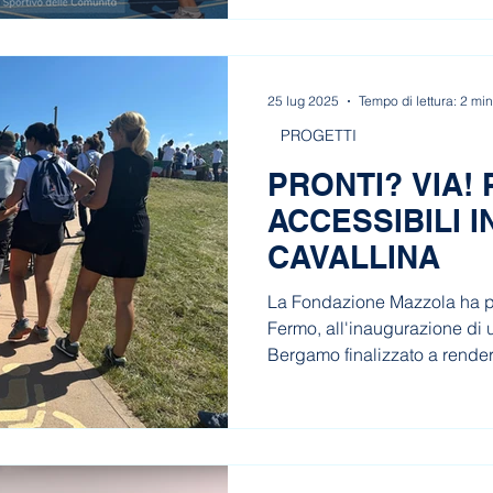
recupero dalle dipendenze.
25 lug 2025
Tempo di lettura: 2 min
PROGETTI
PRONTI? VIA!
ACCESSIBILI I
CAVALLINA
La Fondazione Mazzola ha par
Fermo, all'inaugurazione di 
Bergamo finalizzato a render
accessibile a tutti. Con la tr
accessibili, anche le person
possono vivere la montagna,
Joelette e a un'importante re